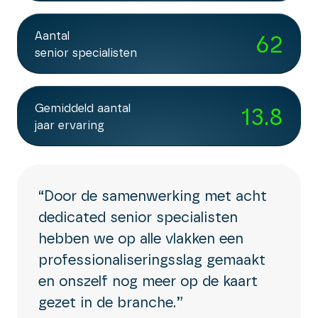
Zo ondersteunen we sales en zorgen we ervoor dat
werken vanuit één ‘single source of truth’.
Samenvattingen van gesprekken en meetings;
weet zo waar focus nodig is, welke accounts
accountmanagers consistent én persoonlijk
Automatische notificaties bij warme signalen;
prioriteit hebben en waar kansen blijven liggen.
Aantal
62
kunnen opvolgen.
Inzichten in de meest kansrijke prospects;
senior specialisten
Suggesties voor vervolgstappen.
Hiermee transformeert sales van reactief naar
Gemiddeld aantal
13.8
proactief.
jaar ervaring
“Door de samenwerking met acht
dedicated senior specialisten
hebben we op alle vlakken een
professionaliseringsslag gemaakt
en onszelf nog meer op de kaart
gezet in de branche.”