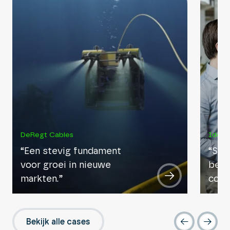
DeRegt Cables
Ideo
“Een stevig fundament
“Stij
voor groei in nieuwe
betr
markten.”
conv
Bekijk alle cases