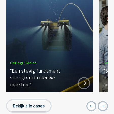
DeRegt Cables
Ideo
“Een stevig fundament
“Stij
voor groei in nieuwe
betr
markten.”
conv
Bekijk alle cases