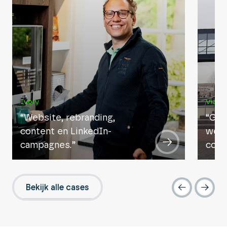
Ivory
ViaSa
“Website, rebranding,
“Geb
content en LinkedIn-
webs
campagnes.”
conv
Bekijk alle cases