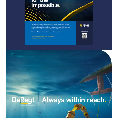
Michael
Analytics
Barbara
11+ jaar ervaring
Senior LinkedIn specialist
14+ jaar ervaring