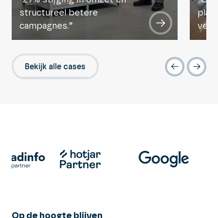
structureel betere
plat
campagnes.”
verk
Bekijk alle cases
Op de hoogte blijven