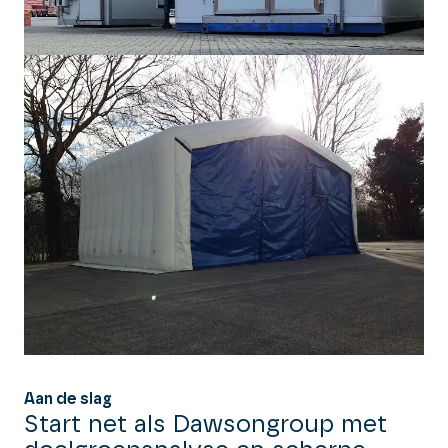
data.
10+ jaar ervaring
Michael
Analytics
11+ jaar ervaring
Aan de slag
Start net als Dawsongroup met