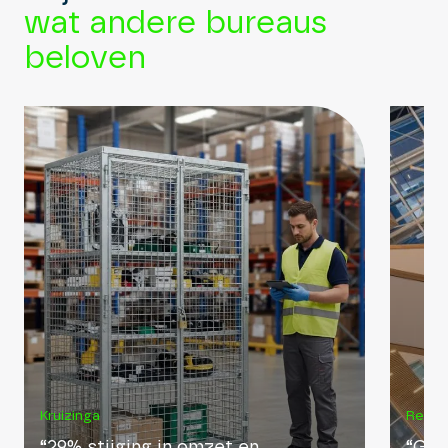
wat andere bureaus
beloven
Kruizinga
Reijri
“29% stijging in omzet en
“Geb